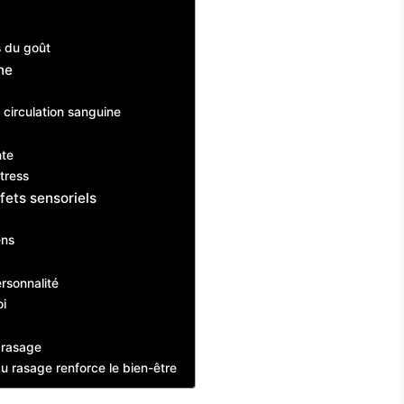
s du goût
ne
 circulation sanguine
nte
tress
fets sensoriels
ens
rsonnalité
oi
u rasage
u rasage renforce le bien-être