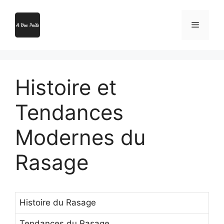
Aller
au
Menu
contenu
Histoire et
Tendances
Modernes du
Rasage
Histoire du Rasage
Tendances du Rasage