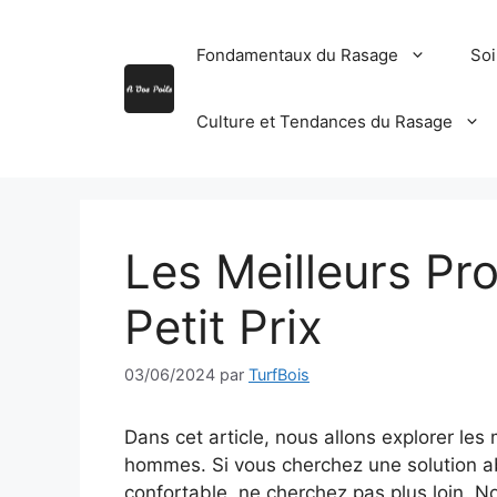
Aller
au
Fondamentaux du Rasage
Soi
contenu
Culture et Tendances du Rasage
Les Meilleurs Pr
Petit Prix
03/06/2024
par
TurfBois
Dans cet article, nous allons explorer les 
hommes. Si vous cherchez une solution a
confortable, ne cherchez pas plus loin. N