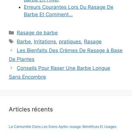
Erreurs Courantes Lors Du Rasage De
Barbe Et Comment…
Catégories
Rasage de barbe
Étiquettes
Barbe
,
Irritations
,
pratiques
,
Rasage
Les Bienfaits Des Crèmes De Rasage à Base
De Plantes
Conseils Pour Raser Une Barbe Longue
Sans Encombre
Articles récents
La Camomille Dans Les Soins Après-rasage: Bénéfices Et Usages