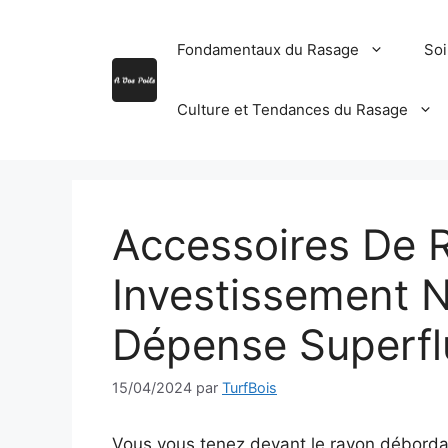
Aller
au
Fondamentaux du Rasage
Soi
contenu
Culture et Tendances du Rasage
Accessoires De 
Investissement 
Dépense Superfl
15/04/2024
par
TurfBois
Vous vous tenez devant le rayon déborda