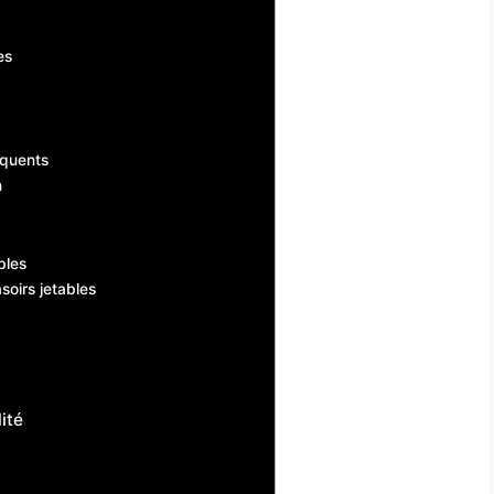
es
équents
n
bles
soirs jetables
ité