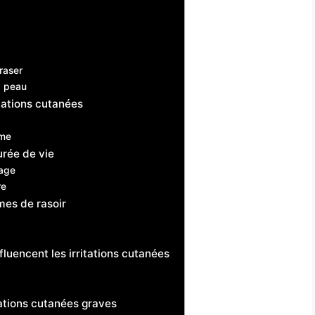
raser
a peau
itations cutanées
ame
urée de vie
sage
re
mes de rasoir
fluencent les irritations cutanées
tations cutanées graves