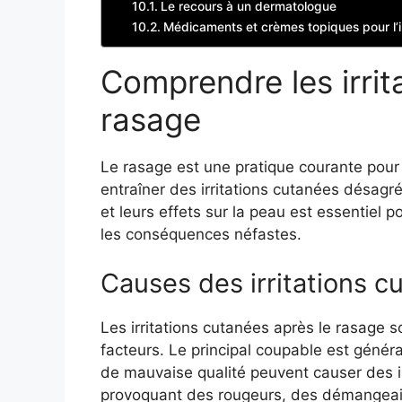
Le recours à un dermatologue
Médicaments et crèmes topiques pour l’ir
Comprendre les irrit
rasage
Le rasage est une pratique courante pour
entraîner des irritations cutanées désagr
et leurs effets sur la peau est essentiel
les conséquences néfastes.
Causes des irritations c
Les irritations cutanées après le rasage
facteurs. Le principal coupable est géné
de mauvaise qualité peuvent causer des irr
provoquant des rougeurs, des démangeai