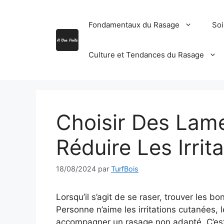
Aller
au
Fondamentaux du Rasage
Soi
contenu
Culture et Tendances du Rasage
Choisir Des Lame
Réduire Les Irri
18/08/2024
par
TurfBois
Lorsqu’il s’agit de se raser, trouver les b
Personne n’aime les irritations cutanées,
accompagner un rasage non adapté. C’est 