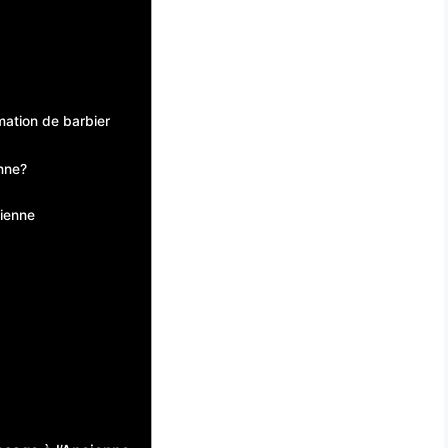
mation de barbier
enne?
cienne