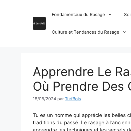
Aller
au
Fondamentaux du Rasage
Soi
contenu
Culture et Tendances du Rasage
Apprendre Le Ra
Où Prendre Des 
18/08/2024
par
TurfBois
Tu es un homme qui apprécie les belles ch
traditions du passé. Le rasage à l’ancienn
apprendre les techniques et les secrets de