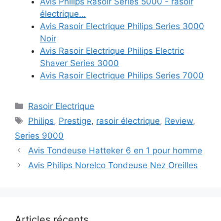
Avis Philips Rasoir Series 5000 - rasoir
électrique…
Avis Rasoir Electrique Philips Series 3000
Noir
Avis Rasoir Electrique Philips Electric
Shaver Series 3000
Avis Rasoir Electrique Philips Series 7000
Catégories
Rasoir Electrique
Étiquettes
Philips
,
Prestige
,
rasoir électrique
,
Review
,
Series 9000
Avis Tondeuse Hatteker 6 en 1 pour homme
Avis Philips Norelco Tondeuse Nez Oreilles
Articles récents