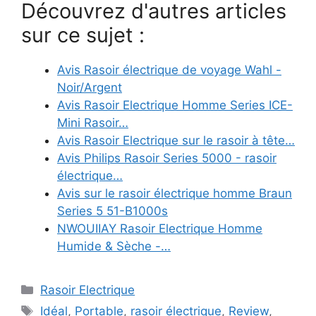
Découvrez d'autres articles
sur ce sujet :
Avis Rasoir électrique de voyage Wahl -
Noir/Argent
Avis Rasoir Electrique Homme Series ICE-
Mini Rasoir…
Avis Rasoir Electrique sur le rasoir à tête…
Avis Philips Rasoir Series 5000 - rasoir
électrique…
Avis sur le rasoir électrique homme Braun
Series 5 51-B1000s
NWOUIIAY Rasoir Electrique Homme
Humide & Sèche -…
Catégories
Rasoir Electrique
Étiquettes
Idéal
,
Portable
,
rasoir électrique
,
Review
,