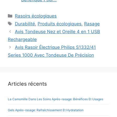
Catégories
Rasoirs écologiques
Étiquettes
Durabilité
,
Produits écologiques
,
Rasage
Avis Tondeuse Nez et Oreille 4 en 1 USB
Rechargeable
Avis Rasoir Électrique Philips S1332/41
Series 1000 Avec Tondeuse De Précision
Articles récents
La Camomille Dans Les Soins Après-rasage: Bénéfices Et Usages
Gels Après-rasage: Rafraîchissement Et Hydratation