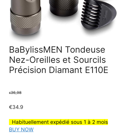
BaBylissMEN Tondeuse
Nez-Oreilles et Sourcils
Précision Diamant E110E
36,98
€
€
34.9
Habituellement expédié sous 1 à 2 mois
BUY NOW