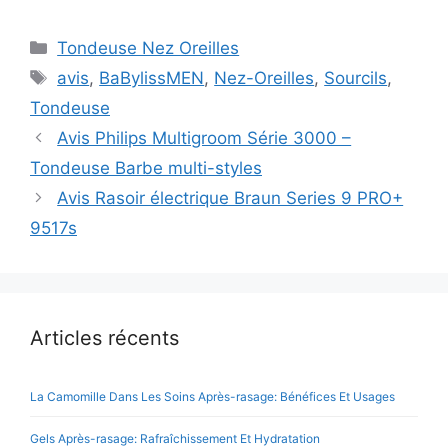
Catégories
Tondeuse Nez Oreilles
Étiquettes
avis
,
BaBylissMEN
,
Nez-Oreilles
,
Sourcils
,
Tondeuse
Avis Philips Multigroom Série 3000 –
Tondeuse Barbe multi-styles
Avis Rasoir électrique Braun Series 9 PRO+
9517s
Articles récents
La Camomille Dans Les Soins Après-rasage: Bénéfices Et Usages
Gels Après-rasage: Rafraîchissement Et Hydratation