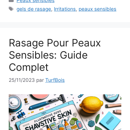
Peaux sensibles
Étiquettes
gels de rasage
,
Irritations
,
peaux sensibles
Rasage Pour Peaux
Sensibles: Guide
Complet
25/11/2023
par
TurfBois