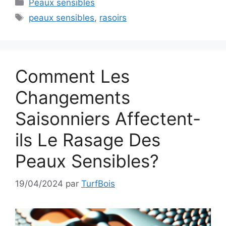
Catégories
Peaux sensibles
Étiquettes
peaux sensibles
,
rasoirs
Comment Les
Changements
Saisonniers Affectent-
ils Le Rasage Des
Peaux Sensibles?
19/04/2024
par
TurfBois