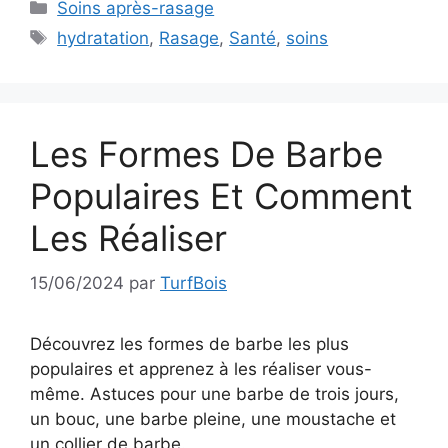
Catégories
Soins après-rasage
Étiquettes
hydratation
,
Rasage
,
Santé
,
soins
Les Formes De Barbe
Populaires Et Comment
Les Réaliser
15/06/2024
par
TurfBois
Découvrez les formes de barbe les plus
populaires et apprenez à les réaliser vous-
même. Astuces pour une barbe de trois jours,
un bouc, une barbe pleine, une moustache et
un collier de barbe.