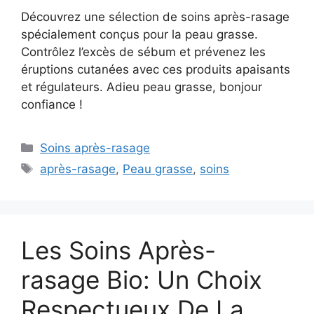
Découvrez une sélection de soins après-rasage
spécialement conçus pour la peau grasse.
Contrôlez l’excès de sébum et prévenez les
éruptions cutanées avec ces produits apaisants
et régulateurs. Adieu peau grasse, bonjour
confiance !
Catégories
Soins après-rasage
Étiquettes
après-rasage
,
Peau grasse
,
soins
Les Soins Après-
rasage Bio: Un Choix
Respectueux De La