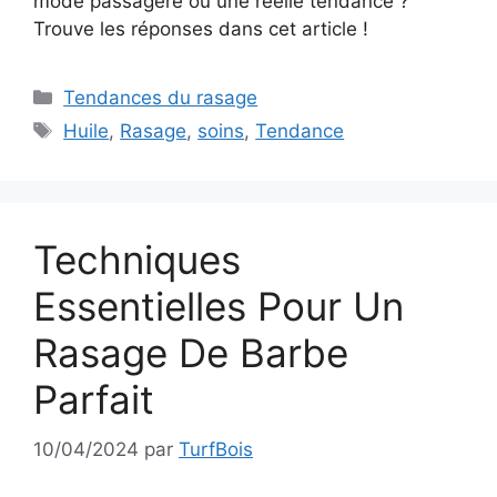
mode passagère ou une réelle tendance ?
Trouve les réponses dans cet article !
Catégories
Tendances du rasage
Étiquettes
Huile
,
Rasage
,
soins
,
Tendance
Techniques
Essentielles Pour Un
Rasage De Barbe
Parfait
10/04/2024
par
TurfBois