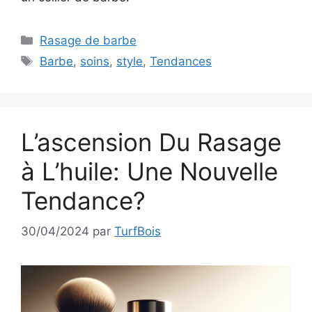
Catégories
Rasage de barbe
Étiquettes
Barbe
,
soins
,
style
,
Tendances
L’ascension Du Rasage
à L’huile: Une Nouvelle
Tendance?
30/04/2024
par
TurfBois