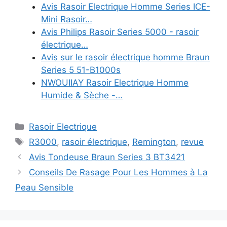
Avis Rasoir Electrique Homme Series ICE-
Mini Rasoir…
Avis Philips Rasoir Series 5000 - rasoir
électrique…
Avis sur le rasoir électrique homme Braun
Series 5 51-B1000s
NWOUIIAY Rasoir Electrique Homme
Humide & Sèche -…
Catégories
Rasoir Electrique
Étiquettes
R3000
,
rasoir électrique
,
Remington
,
revue
Avis Tondeuse Braun Series 3 BT3421
Conseils De Rasage Pour Les Hommes à La
Peau Sensible